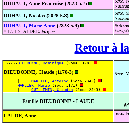
Sexe:
Fé
DUHAUT, Anne Françoise (2828-5.7)
Naissa
Sexe:
Ma
DUHAUT, Nicolas (2828-5.8)
Naissa
DUHAUT, Marie Anne
(2828-5.9)
°9 déce
Jorxey,8
× 1731 STALDRE, Jacques
Retour à la
|-----
DIEUDONNE, Dominique
 (Sosa 1170) 
DIEUDONNE, Claude (1170-3)
Sexe:
Ma
      |-----
MARLIER, Antoine
 (Sosa 2342) 
|-----
MARLIER, Marie
 (Sosa 1171) 
      |-----
GUILLEMIN, Claudon
 (Sosa 2343) 
Famille
DIEUDONNE - LAUDE
M
Sexe:
Fé
LAUDE, Anne