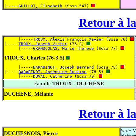
|-----
GUILLOT, Elisabeth
 (Sosa 547) 
Retour à la
      |-----
TROUX, Alexis François Xavier
 (Sosa 76) 
|-----
TROUX, Joseph Victor
 (76-3) 
      |-----
GRANDCOLAS, Marie Thérèse
 (Sosa 77) 
TROUX, Charles (76-3.5)
      |-----
BARABINOT, Joseph Bernard
 (Sosa 78) 
|-----
BARABINOT, Joséphine Justine
 (78-5) 
      |-----
DUVAL, Catherine
 (Sosa 79) 
Famille
TROUX - DUCHENE
DUCHENE, Mélanie
Retour à la
Sexe:
Ma
DUCHESNOIS, Pierre