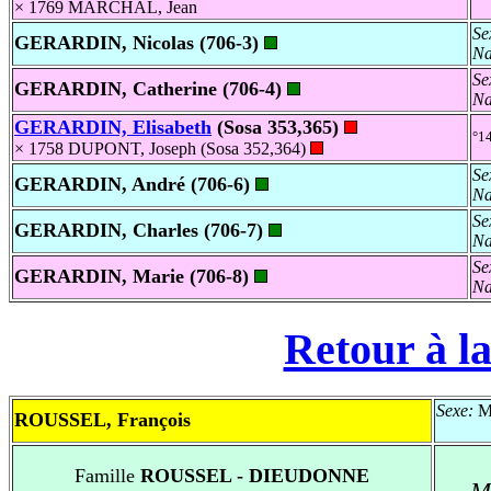
× 1769 MARCHAL, Jean
Se
GERARDIN, Nicolas (706-3)
Na
Se
GERARDIN, Catherine (706-4)
Na
GERARDIN, Elisabeth
(Sosa 353,365)
°1
× 1758 DUPONT, Joseph (Sosa 352,364)
Se
GERARDIN, André (706-6)
Na
Se
GERARDIN, Charles (706-7)
Na
Se
GERARDIN, Marie (706-8)
Na
Retour à la
Sexe:
Ma
ROUSSEL, François
Famille
ROUSSEL - DIEUDONNE
M