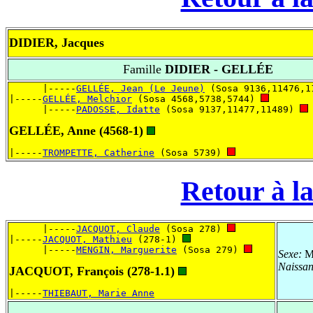
DIDIER, Jacques
Famille
DIDIER - GELLÉE
      |-----
GELLÉE, Jean (Le Jeune)
 (Sosa 9136,11476,1
|-----
GELLÉE, Melchior
 (Sosa 4568,5738,5744) 
      |-----
PADOSSE, Idatte
 (Sosa 9137,11477,11489) 
GELLÉE, Anne (4568-1)
|-----
TROMPETTE, Catherine
 (Sosa 5739) 
Retour à la
      |-----
JACQUOT, Claude
 (Sosa 278) 
|-----
JACQUOT, Mathieu
 (278-1) 
      |-----
MENGIN, Marguerite
 (Sosa 279) 
Sexe:
Ma
Naissa
JACQUOT, François (278-1.1)
|-----
THIEBAUT, Marie Anne