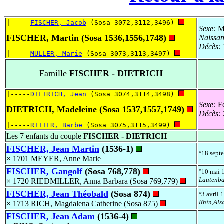
|-----
FISCHER, Jacob
 (Sosa 3072,3112,3496) 
Sexe:
Ma
FISCHER, Martin (Sosa 1536,1556,1748)
Naissa
Décès:
|-----
MULLER, Marie
 (Sosa 3073,3113,3497) 
Famille
FISCHER - DIETRICH
|-----
DIETRICH, Jean
 (Sosa 3074,3114,3498) 
Sexe:
Fé
DIETRICH, Madeleine (Sosa 1537,1557,1749)
Décès:
|-----
RITTER, Barbe
 (Sosa 3075,3115,3499) 
Les 7 enfants du couple
FISCHER - DIETRICH
FISCHER, Jean Martin
(1536-1)
°18 sept
× 1701 MEYER, Anne Marie
FISCHER, Gangolf
(Sosa 768,778)
°10 mai
Lautenba
× 1720 RIEDMILLER, Anna Barbara (Sosa 769,779)
FISCHER, Jean Théobald
(Sosa 874)
°3 avril
Rhin,Al
× 1713 RICH, Magdalena Catherine (Sosa 875)
FISCHER, Jean Adam
(1536-4)