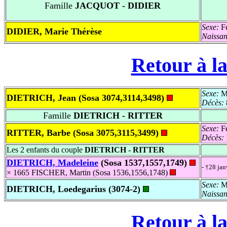
Famille
JACQUOT - DIDIER
Sexe:
Fé
DIDIER, Marie Thérèse
Naissa
Retour à la
Sexe:
Ma
DIETRICH, Jean (Sosa 3074,3114,3498)
Décès:
Famille
DIETRICH - RITTER
Sexe:
Fé
RITTER, Barbe (Sosa 3075,3115,3499)
Décès:
Les 2 enfants du couple
DIETRICH - RITTER
DIETRICH, Madeleine
(Sosa 1537,1557,1749)
- †28 ja
× 1665 FISCHER, Martin (Sosa 1536,1556,1748)
Sexe:
Ma
DIETRICH, Loedegarius (3074-2)
Naissa
Retour à la