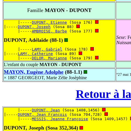
Famille
MAYON - DUPONT
      |-----
DUPONT, Etienne
 (Sosa 176) 
|-----
DUPONT, Joseph
 (Sosa 88) 
      |-----
AMBROISE, Barbe
 (Sosa 177) 
Sexe:
Fé
DUPONT, Adélaïde (88-1)
Naissa
      |-----
LAMY, Gabriel
 (Sosa 178) 
|-----
LAMY, Catherine
 (Sosa 89) 
      |-----
DELOR, Marianne
 (Sosa 179) 
L'enfant du couple
MAYON - DUPONT
MAYON, Eugène Adolphe
(88-1.1)
°27 mai
× 1887 GEORGEOT, Marie Zèlie Josèphine
Retour à la
      |-----
DUPONT, Jean
 (Sosa 1408,1456) 
|-----
DUPONT, Jean François
 (Sosa 704,728) 
      |-----
MESSIS, Jeanne Françoise
 (Sosa 1409,1457) 
DUPONT, Joseph (Sosa 352,364)