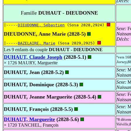
Décès:
Famille
DUHAUT - DIEUDONNE
|-----
DIEUDONNE, Sébastien
 (Sosa 2828,2924) 
Sexe:
Fé
DIEUDONNE, Anne Marie (2828-5)
Naissa
Décès:
|-----
BAZELAIRE, Marie
 (Sosa 2829,2925) 
Les 9 enfants du couple
DUHAUT - DIEUDONNE
DUHAUT, Claude Joseph
(2828-5.1)
°vers 16
Jorxey,8
× 1726 MAURY, Marguerite
Sexe:
Ma
DUHAUT, Jean (2828-5.2)
Naissa
Sexe:
Ma
DUHAUT, Dominique (2828-5.3)
Naissa
Sexe:
Fé
DUHAUT, Jeanne Marguerite (2828-5.4)
Naissa
Sexe:
Ma
DUHAUT, François (2828-5.5)
Naissa
DUHAUT, Marguerite
(2828-5.6)
°8 déce
Viéville
× 1720 TANCHEL, François