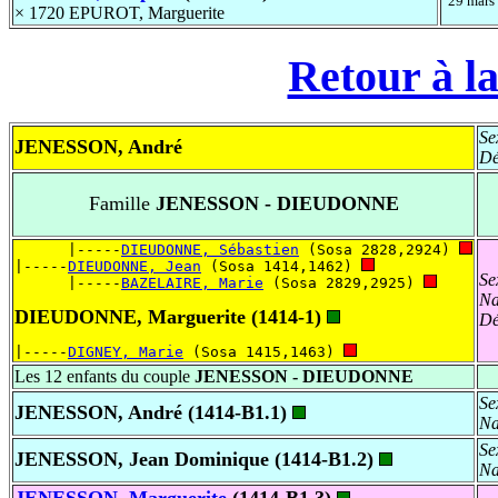
°29 mars
× 1720 EPUROT, Marguerite
Retour à la
Se
JENESSON, André
Dé
Famille
JENESSON - DIEUDONNE
      |-----
DIEUDONNE, Sébastien
 (Sosa 2828,2924) 
|-----
DIEUDONNE, Jean
 (Sosa 1414,1462) 
Se
      |-----
BAZELAIRE, Marie
 (Sosa 2829,2925) 
Na
DIEUDONNE, Marguerite (1414-1)
Dé
|-----
DIGNEY, Marie
 (Sosa 1415,1463) 
Les 12 enfants du couple
JENESSON - DIEUDONNE
Se
JENESSON, André (1414-B1.1)
Na
Se
JENESSON, Jean Dominique (1414-B1.2)
Na