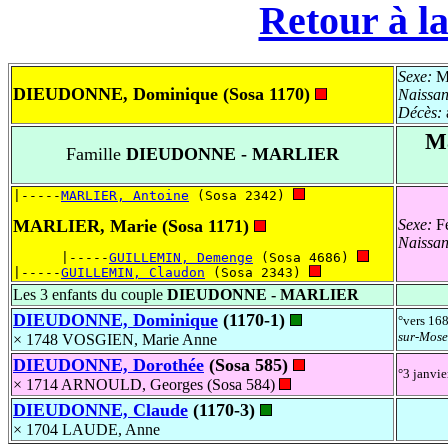
Retour à la
Sexe:
Ma
DIEUDONNE, Dominique (Sosa 1170)
Naissa
Décès:
Ma
Famille
DIEUDONNE - MARLIER
|-----
MARLIER, Antoine
 (Sosa 2342) 
MARLIER, Marie (Sosa 1171)
Sexe:
Fé
Naissa
      |-----
GUILLEMIN, Demenge
 (Sosa 4686) 
|-----
GUILLEMIN, Claudon
 (Sosa 2343) 
Les 3 enfants du couple
DIEUDONNE - MARLIER
DIEUDONNE, Dominique
(1170-1)
°vers 16
sur-Mose
× 1748 VOSGIEN, Marie Anne
DIEUDONNE, Dorothée
(Sosa 585)
°3 janvi
× 1714 ARNOULD, Georges (Sosa 584)
DIEUDONNE, Claude
(1170-3)
× 1704 LAUDE, Anne