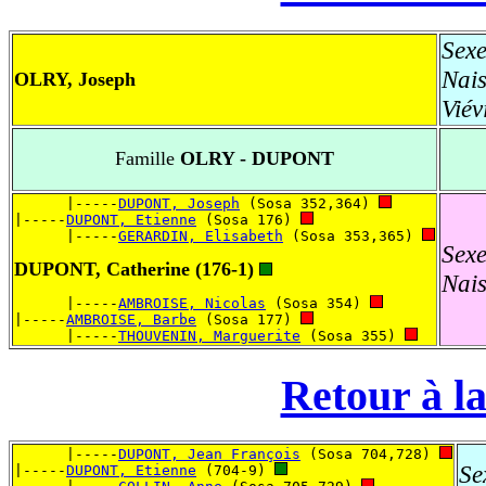
Sexe
Nai
OLRY, Joseph
Vié
Famille
OLRY - DUPONT
      |-----
DUPONT, Joseph
 (Sosa 352,364) 
|-----
DUPONT, Etienne
 (Sosa 176) 
      |-----
GERARDIN, Elisabeth
 (Sosa 353,365) 
Sexe
DUPONT, Catherine (176-1)
Nai
      |-----
AMBROISE, Nicolas
 (Sosa 354) 
|-----
AMBROISE, Barbe
 (Sosa 177) 
      |-----
THOUVENIN, Marguerite
 (Sosa 355) 
Retour à la
      |-----
DUPONT, Jean François
 (Sosa 704,728) 
Se
|-----
DUPONT, Etienne
 (704-9) 