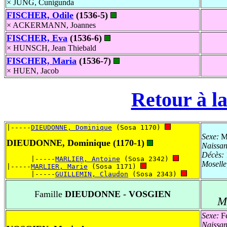
× JUNG, Cunigunda
FISCHER, Odile
(1536-5)
× ACKERMANN, Joannes
FISCHER, Eva
(1536-6)
× HUNSCH, Jean Thiebald
FISCHER, Maria
(1536-7)
× HUEN, Jacob
Retour à la
|-----
DIEUDONNE, Dominique
 (Sosa 1170) 
Sexe:
Ma
DIEUDONNE, Dominique (1170-1)
Naissa
Décès:
      |-----
MARLIER, Antoine
 (Sosa 2342) 
Mosell
|-----
MARLIER, Marie
 (Sosa 1171) 
      |-----
GUILLEMIN, Claudon
 (Sosa 2343) 
Famille
DIEUDONNE - VOSGIEN
M
Sexe:
Fé
Naissa