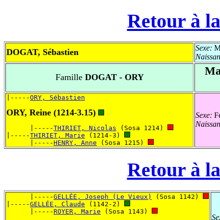
Retour à la
Sexe:
Ma
DOGAT, Sébastien
Naissa
Ma
Famille
DOGAT - ORY
|-----
ORY, Sébastien
ORY, Reine (1214-3.15)
Sexe:
Fé
Naissa
      |-----
THIRIET, Nicolas
 (Sosa 1214) 
|-----
THIRIET, Marie
 (1214-3) 
      |-----
HENRY, Anne
 (Sosa 1215) 
Retour à la
      |-----
GELLÉE, Joseph (Le Vieux)
 (Sosa 1142) 
|-----
GELLÉE, Claude
 (1142-2) 
      |-----
ROYER, Marie
 (Sosa 1143) 
Se