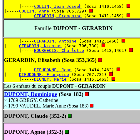
      |-----
COLLIN, Jean Joseph
 (Sosa 1410,1458) 
|-----
COLLIN, Anne
 (Sosa 705,729) 
      |-----
GERARDIN, Françoise
 (Sosa 1411,1459) 
Famille
DUPONT - GERARDIN
      |-----
GERARDIN, Antoine
 (Sosa 1412,1460) 
|-----
GERARDIN, Nicolas
 (Sosa 706,730) 
      |-----
BOURGEOIS, Charlotte
 (Sosa 1413,1461) 
GERARDIN, Elisabeth (Sosa 353,365)
      |-----
DIEUDONNE, Jean
 (Sosa 1414,1462) 
|-----
DIEUDONNE, Françoise
 (Sosa 707,731) 
      |-----
DIGNEY, Marie
 (Sosa 1415,1463) 
Les 6 enfants du couple
DUPONT - GERARDIN
DUPONT, Dominique
(Sosa 182)
× 1789 GREGY, Catherine
× 1799 VAUDEL, Marie Anne (Sosa 183)
DUPONT, Claude (352-2)
DUPONT, Agnès (352-3)