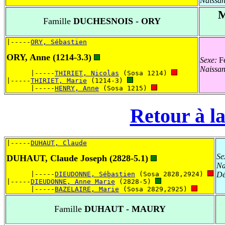
Naissa
M
Famille
DUCHESNOIS - ORY
|-----
ORY, Sébastien
ORY, Anne (1214-3.3)
Sexe:
Fé
Naissa
      |-----
THIRIET, Nicolas
 (Sosa 1214) 
|-----
THIRIET, Marie
 (1214-3) 
      |-----
HENRY, Anne
 (Sosa 1215) 
Retour à la
|-----
DUHAUT, Claude
Se
DUHAUT, Claude Joseph (2828-5.1)
Na
      |-----
DIEUDONNE, Sébastien
 (Sosa 2828,2924) 
Dé
|-----
DIEUDONNE, Anne Marie
 (2828-5) 
      |-----
BAZELAIRE, Marie
 (Sosa 2829,2925) 
Famille
DUHAUT - MAURY