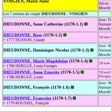
VOSGIEN, Marie Anne
Décès:
Mosell
Les 7 enfants du couple
DIEUDONNE - VOSGIEN
Sexe:
Fé
DIEUDONNE, Anne Catherine (1170-1.1)
Naissa
Mosell
DIEUDONNE, Rose
(1170-1.2)
°28 mai
× 1777 HUSSON, Claude
Sexe:
Ma
DIEUDONNE, Dominique Nicolas (1170-1.3)
Naissa
Mosell
DIEUDONNE, Marie Magdeleine
(1170-1.4)
°29 août
× 1788 HERGUÉ, Louis Georges
DIEUDONNE, Anne Emerite
(1170-1.5)
°10 avri
Flavigny
× 1786 HERGUÉ, Louis
Sexe:
Ma
DIEUDONNE, François (1170-1.6)
Naissa
Mosell
DIEUDONNE, Françoise
(1170-1.7)
× 1779 ROUSSEL, François