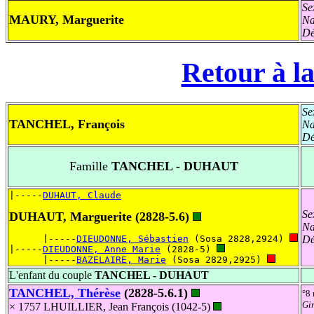
Se
MAURY, Marguerite
Na
Dé
Retour à la
Se
TANCHEL, François
Na
Dé
Famille
TANCHEL - DUHAUT
|-----
DUHAUT, Claude
Se
DUHAUT, Marguerite (2828-5.6)
Na
      |-----
DIEUDONNE, Sébastien
 (Sosa 2828,2924) 
Dé
|-----
DIEUDONNE, Anne Marie
 (2828-5) 
      |-----
BAZELAIRE, Marie
 (Sosa 2829,2925) 
L'enfant du couple
TANCHEL - DUHAUT
TANCHEL, Thérèse
(2828-5.6.1)
°8
Gi
× 1757 LHUILLIER, Jean François (1042-5)