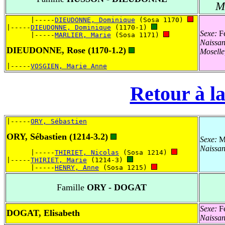
M
      |-----
DIEUDONNE, Dominique
 (Sosa 1170) 
|-----
DIEUDONNE, Dominique
 (1170-1) 
Sexe:
Fé
      |-----
MARLIER, Marie
 (Sosa 1171) 
Naissa
DIEUDONNE, Rose (1170-1.2)
Mosell
|-----
VOSGIEN, Marie Anne
Retour à la
|-----
ORY, Sébastien
ORY, Sébastien (1214-3.2)
Sexe:
Ma
Naissa
      |-----
THIRIET, Nicolas
 (Sosa 1214) 
|-----
THIRIET, Marie
 (1214-3) 
      |-----
HENRY, Anne
 (Sosa 1215) 
Famille
ORY - DOGAT
Sexe:
Fé
DOGAT, Elisabeth
Naissa