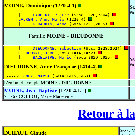
MOINE, Dominique (1220-4.1)
Se
Na
      |-----
LAURENT, Pierre
 (Sosa 1220,2804) 
|-----
LAURENT, Anne Marie
 (1220-4) 
      |-----
GERARDIN, Anne
 (Sosa 1221,2805) 
Famille
MOINE - DIEUDONNE
      |-----
DIEUDONNE, Sébastien
 (Sosa 2828,2924) 
|-----
DIEUDONNE, Jean
 (Sosa 1414,1462) 
      |-----
BAZELAIRE, Marie
 (Sosa 2829,2925) 
Se
Na
DIEUDONNE, Anne Françoise (1414-4)
|-----
DIGNEY, Marie
 (Sosa 1415,1463) 
L'enfant du couple
MOINE - DIEUDONNE
MOINE, Jean Baptiste
(1220-4.1.1)
× 1767 COLLOT, Marie Madeleine
Retour à la
Sexe:
Ma
DUHAUT, Claude