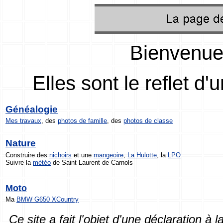
Bienvenue
Elles sont le reflet d
Généalogie
Mes travaux
, des
photos de famille
, des
photos de classe
Nature
Construire des
nichoirs
et une
mangeoire
,
La Hulotte
, la
LPO
Suivre la
météo
de Saint Laurent de Carnols
Moto
Ma
BMW
G650 XCountry
Ce site a fait l'objet d'une déclaration à l